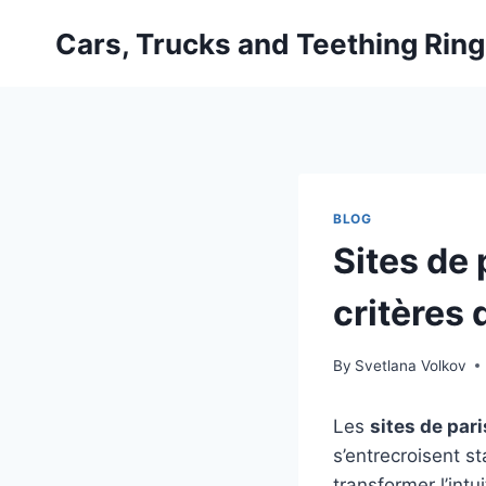
Skip
Cars, Trucks and Teething Rin
to
content
BLOG
Sites de
critères
By
Svetlana Volkov
Les
sites de pari
s’entrecroisent s
transformer l’intui