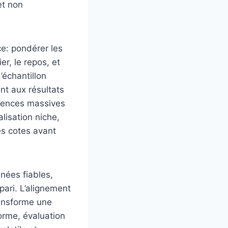
et non
ce: pondérer les
er, le repos, et
’échantillon
nt aux résultats
iciences massives
lisation niche,
es cotes avant
nées fiables,
pari. L’alignement
ransforme une
orme, évaluation