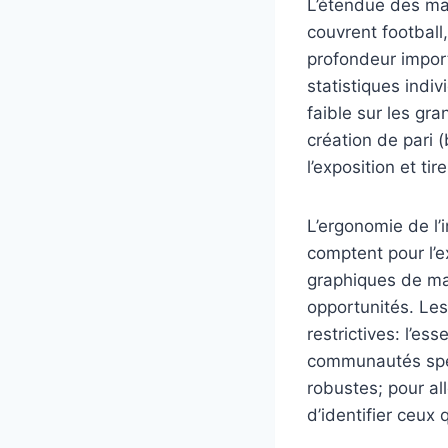
L’étendue des ma
couvrent football
profondeur import
statistiques indi
faible sur les gr
création de pari (
l’exposition et t
L’ergonomie de l’i
comptent pour l’e
graphiques de mat
opportunités. Le
restrictives: l’es
communautés spéc
robustes; pour al
d’identifier ceux 