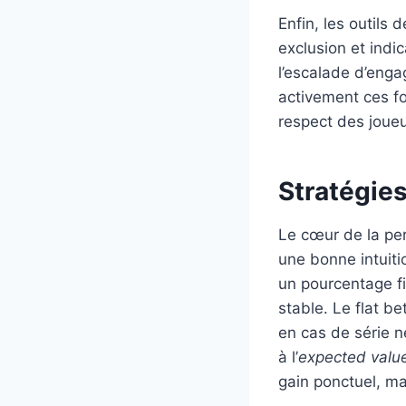
Enfin, les outils 
exclusion et indic
l’escalade d’eng
activement ces f
respect des joueu
Stratégies
Le cœur de la pe
une bonne intuitio
un pourcentage fi
stable. Le flat b
en cas de série né
à l’
expected valu
gain ponctuel, ma