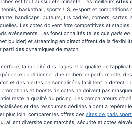
rchés est tout aussi déterminante. Les meilleurs
sites 
, tennis, basketball, sports US, e-sport et compétitions
ante: handicaps, buteurs, tirs cadrés, corners, cartes, s
viduelles. Les cotes doivent être compétitives et stable
ands événements. Les fonctionnalités telles que
paris en 
bet builder) et streaming en direct offrent de la flexibili
irer parti des dynamiques de match.
nterface, la rapidité des pages et la qualité de l’applica
xpérience quotidienne. Une recherche performante, des fi
ch et des alertes personnalisées facilitent la détectio
s promotions et boosts de cotes ne doivent pas masquer
sentiel reste la qualité du pricing. Les comparateurs d’opé
ialisées et des ressources dédiées aident à repérer l
ler plus loin, comparer les offres des
sites de paris sport
qui allient diversité des marchés, sécurité et cotes élevé