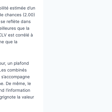
bilité estimée d’un
 de chances (2.00)
 se reflète dans
illeures que la
CLV est corrélé à
ne que la
our, un plafond
 Les combinés
ote s’accompagne
ne. De même, le
nd l’information
 grignote la valeur