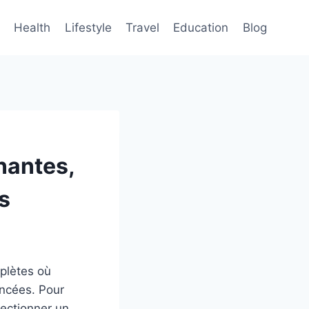
Health
Lifestyle
Travel
Education
Blog
nantes,
s
plètes où
ancées. Pour
électionner un