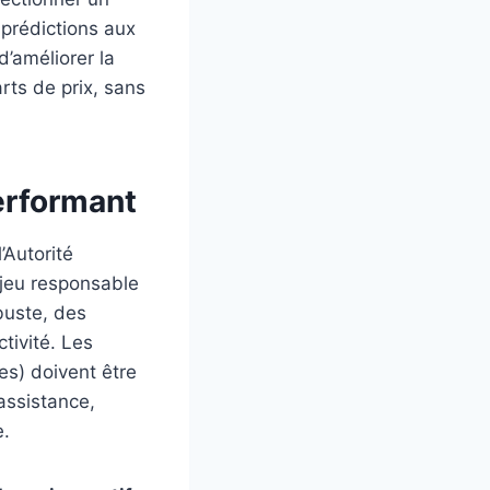
 prédictions aux
’améliorer la
arts de prix, sans
performant
’Autorité
 jeu responsable
buste, des
tivité. Les
es) doivent être
’assistance,
e.