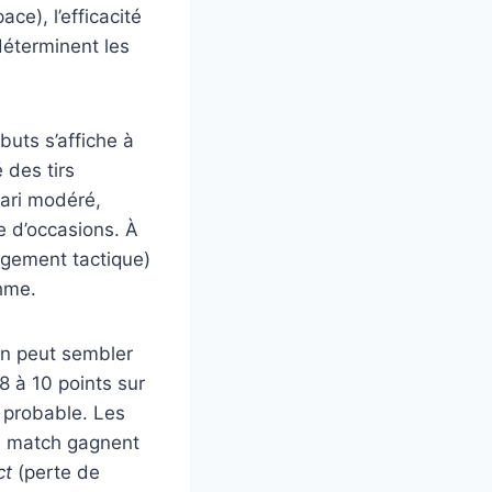
ce), l’efficacité
 déterminent les
uts s’affiche à
 des tirs
 pari modéré,
me d’occasions. À
angement tactique)
thme.
en peut sembler
8 à 10 points sur
s probable. Les
du match gagnent
ct
(perte de