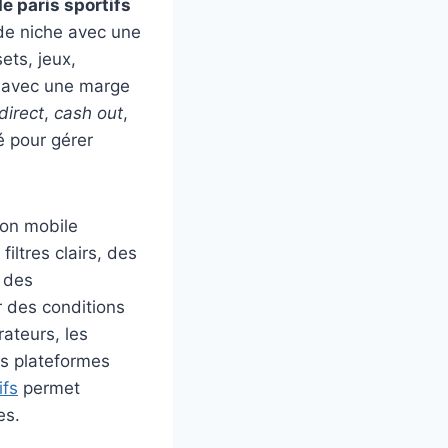
de paris sportifs
 de niche avec une
ets, jeux,
s, avec une marge
direct
,
cash out
,
té pour gérer
tion mobile
ltres clairs, des
n des
 des conditions
rateurs, les
es plateformes
ifs
permet
es.