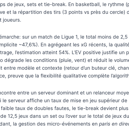
s de jeux, sets et tie-break. En basketball, le rythme (pa
e et la répartition des tirs (3 points vs près du cercle)
 joueurs.
arche: sur un match de Ligue 1, le total moins de 2,5 b
implicite ~47,6%). En agrégeant les xG récents, la qualité
trage, l’estimation atteint 54%. L’EV positive justifie un
éo dégrade les conditions (pluie, vent) et réduit le volu
flit entre modèle et contexte (retour d’un buteur clé, ch
ce, preuve que la flexibilité qualitative complète l’algori
encontre entre un serveur dominant et un relanceur moy
si le serveur affiche un taux de mise en jeu supérieur de 
faible taux de doubles fautes, le tie-break devient plu
de 12,5 jeux dans un set ou l’over sur le total de jeux 
ndant, la gestion des micro-événements en
paris en dire