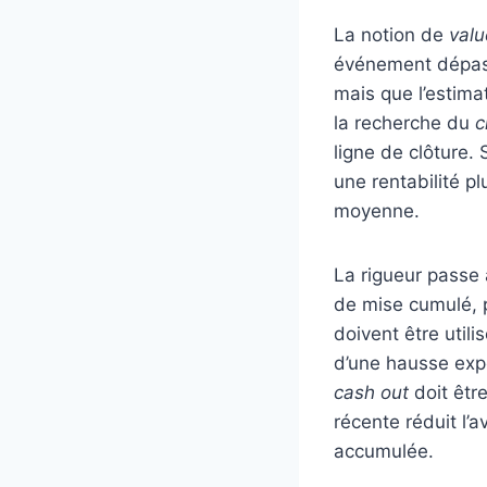
La notion de
valu
événement dépasse
mais que l’estimat
la recherche du
c
ligne de clôture.
une rentabilité p
moyenne.
La rigueur passe 
de mise cumulé, 
doivent être util
d’une hausse expo
cash out
doit être
récente réduit l’a
accumulée.