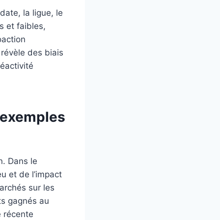
ate, la ligue, le
s et faibles,
oaction
 révèle des biais
éactivité
t exemples
n. Dans le
u et de l’impact
archés sur les
nts gagnés au
ue récente