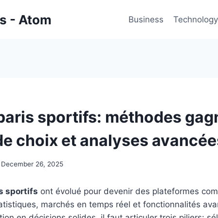
gs - Atom
Business
Technology
 paris sportifs: méthodes gag
 de choix et analyses avancée
December 26, 2025
s sportifs
ont évolué pour devenir des plateformes com
tatistiques, marchés en temps réel et fonctionnalités av
tion en décisions solides, il faut articuler trois piliers: s