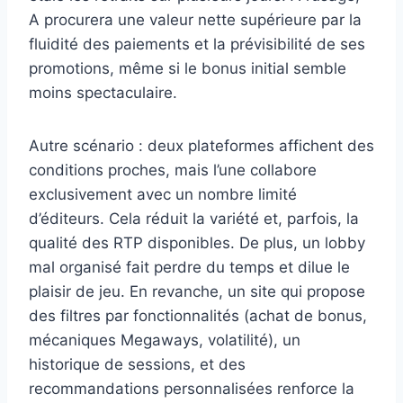
A procurera une valeur nette supérieure par la
fluidité des paiements et la prévisibilité de ses
promotions, même si le bonus initial semble
moins spectaculaire.
Autre scénario : deux plateformes affichent des
conditions proches, mais l’une collabore
exclusivement avec un nombre limité
d’éditeurs. Cela réduit la variété et, parfois, la
qualité des RTP disponibles. De plus, un lobby
mal organisé fait perdre du temps et dilue le
plaisir de jeu. En revanche, un site qui propose
des filtres par fonctionnalités (achat de bonus,
mécaniques Megaways, volatilité), un
historique de sessions, et des
recommandations personnalisées renforce la