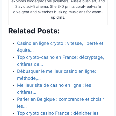
explores biodegradable polymers, Aussie bush art, and
Slavic sci-fi cinema. She 3-D prints coral-reef-safe
dive gear and sketches busking musicians for warm-
up drills.
Related Posts:
Casino en ligne crypto : vitesse, liberté et
équité…
Top crypto-casino en France: décryptage,
critères de…
Débusquer le meilleur casino en ligne:
méthode,…
Meilleur site de casino en ligne : les
critères…
Parier en Belgique : comprendre et choisir
les…
Top crypto casino France : dénicher les