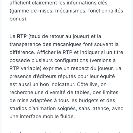
affichent clairement les informations clés
(gamme de mises, mécanismes, fonctionnalités
bonus).
Le
RTP
(taux de retour au joueur) et la
transparence des mécaniques font souvent la
différence. Afficher le RTP et indiquer si un titre
possède plusieurs configurations (versions à
RTP variable) exprime un respect du joueur. La
présence d’éditeurs réputés pour leur équité
est aussi un bon indicateur. Côté live, on
recherche une diversité de tables, des limites
de mise adaptées à tous les budgets et des
studios d’animation soignés, sans latence, avec
une interface mobile fluide.