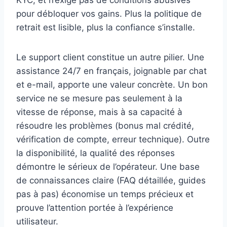
pour débloquer vos gains. Plus la politique de
retrait est lisible, plus la confiance s’installe.
Le support client constitue un autre pilier. Une
assistance 24/7 en français, joignable par chat
et e-mail, apporte une valeur concrète. Un bon
service ne se mesure pas seulement à la
vitesse de réponse, mais à sa capacité à
résoudre les problèmes (bonus mal crédité,
vérification de compte, erreur technique). Outre
la disponibilité, la qualité des réponses
démontre le sérieux de l’opérateur. Une base
de connaissances claire (FAQ détaillée, guides
pas à pas) économise un temps précieux et
prouve l’attention portée à l’expérience
utilisateur.