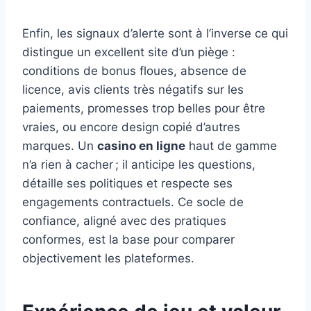
Enfin, les signaux d’alerte sont à l’inverse ce qui
distingue un excellent site d’un piège :
conditions de bonus floues, absence de
licence, avis clients très négatifs sur les
paiements, promesses trop belles pour être
vraies, ou encore design copié d’autres
marques. Un
casino en ligne
haut de gamme
n’a rien à cacher ; il anticipe les questions,
détaille ses politiques et respecte ses
engagements contractuels. Ce socle de
confiance, aligné avec des pratiques
conformes, est la base pour comparer
objectivement les plateformes.