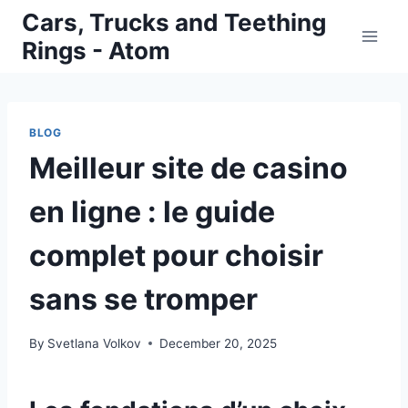
Skip
Cars, Trucks and Teething
to
Rings - Atom
content
BLOG
Meilleur site de casino
en ligne : le guide
complet pour choisir
sans se tromper
By
Svetlana Volkov
December 20, 2025