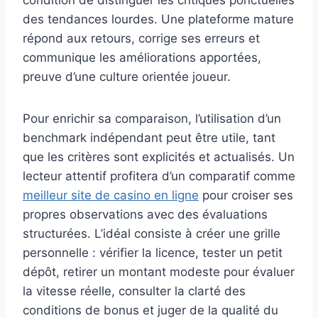
des tendances lourdes. Une plateforme mature
répond aux retours, corrige ses erreurs et
communique les améliorations apportées,
preuve d’une culture orientée joueur.
Pour enrichir sa comparaison, l’utilisation d’un
benchmark indépendant peut être utile, tant
que les critères sont explicités et actualisés. Un
lecteur attentif profitera d’un comparatif comme
meilleur site de casino en ligne
pour croiser ses
propres observations avec des évaluations
structurées. L’idéal consiste à créer une grille
personnelle : vérifier la licence, tester un petit
dépôt, retirer un montant modeste pour évaluer
la vitesse réelle, consulter la clarté des
conditions de bonus et juger de la qualité du