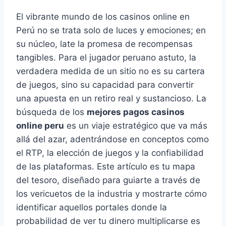
El vibrante mundo de los casinos online en
Perú no se trata solo de luces y emociones; en
su núcleo, late la promesa de recompensas
tangibles. Para el jugador peruano astuto, la
verdadera medida de un sitio no es su cartera
de juegos, sino su capacidad para convertir
una apuesta en un retiro real y sustancioso. La
búsqueda de los
mejores pagos casinos
online peru
es un viaje estratégico que va más
allá del azar, adentrándose en conceptos como
el RTP, la elección de juegos y la confiabilidad
de las plataformas. Este artículo es tu mapa
del tesoro, diseñado para guiarte a través de
los vericuetos de la industria y mostrarte cómo
identificar aquellos portales donde la
probabilidad de ver tu dinero multiplicarse es