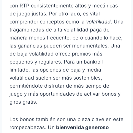
con RTP consistentemente altos y mecánicas
de juego justas. Por otro lado, es vital
comprender conceptos como la
volatilidad
. Una
tragamonedas de alta volatilidad paga de
manera menos frecuente, pero cuando lo hace,
las ganancias pueden ser monumentales. Una
de baja volatilidad ofrece premios más
pequeños y regulares. Para un bankroll
limitado, las opciones de baja y media
volatilidad suelen ser más sostenibles,
permitiéndote disfrutar de más tiempo de
juego y más oportunidades de activar bonos y
giros gratis.
Los bonos también son una pieza clave en este
rompecabezas. Un
bienvenida generoso