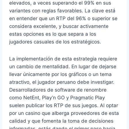
elevados, a veces superando el 99% en sus
variantes con reglas favorables. La clave está
en entender que un RTP del 96% o superior se
considera excelente, y buscar activamente
estas opciones es lo que separa a los
jugadores casuales de los estratégicos.
La implementación de esta estrategia requiere
un cambio de mentalidad. En lugar de dejarse
llevar únicamente por los gráficos o un tema
atractivo, el jugador peruano debe investigar.
Desarrolladores de software de renombre
como NetEnt, Play’n GO y Pragmatic Play
suelen publicar los RTP de sus juegos. Al optar
por un casino que alberga proveedores de esta
calidad y que fomenta la toma de decisiones
informadas, estás dando el primer paso hacia