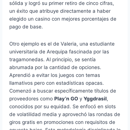
sólida y logró su primer retiro de cinco cifras,
un éxito que atribuye directamente a haber
elegido un casino con mejores porcentajes de
pago de base.
Otro ejemplo es el de Valeria, una estudiante
universitaria de Arequipa fascinada por las
tragamonedas. Al principio, se sentía
abrumada por la cantidad de opciones.
Aprendió a evitar los juegos con temas
llamativos pero con estadísticas opacas.
Comenzó a buscar específicamente títulos de
proveedores como
Play’n GO
y
Yggdrasil
,
conocidos por su equidad. Se enfocó en slots
de volatilidad media y aprovechó las rondas de
giros gratis en promociones con requisitos de
apuesta bajos. Esta metodología disciplinada le