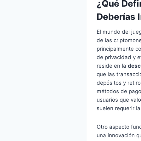
¿Qué Defin
Deberías 
El mundo del jueg
de las criptomone
principalmente co
de privacidad y e
reside en la
desc
que las transacci
depósitos y retir
métodos de pago 
usuarios que val
suelen requerir l
Otro aspecto fun
una innovación q