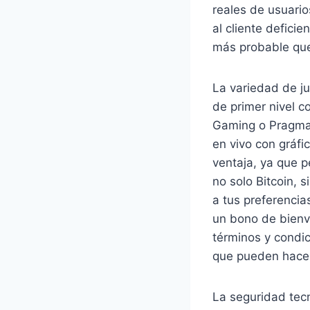
reales de usuari
al cliente deficie
más probable que 
La variedad de ju
de primer nivel 
Gaming o Pragmati
en vivo con gráfi
ventaja, ya que p
no solo Bitcoin, 
a tus preferenci
un bono de bienve
términos y condic
que pueden hacer 
La seguridad tec