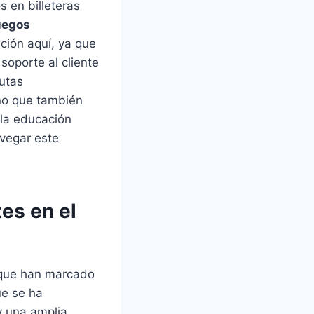
 en billeteras
uegos
ción aquí, ya que
soporte al cliente
utas
sino que también
 la educación
vegar este
es en el
s que han marcado
ue se ha
y una amplia