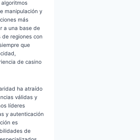
 algoritmos
de manipulación y
aciones más
er a una base de
s de regiones con
 siempre que
ocidad,
riencia de casino
aridad ha atraído
encias válidas y
nos líderes
s y autenticación
ción es
bilidades de
 especializados