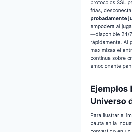
protocolos SSL pa
frías, desconecta
probadamente j
empodera al jugad
—disponible 24/7
rápidamente. Al p
maximizas el ent
continua sobre c
emocionante pan
Ejemplos 
Universo 
Para ilustrar el
pauta en la indus
convertido en un