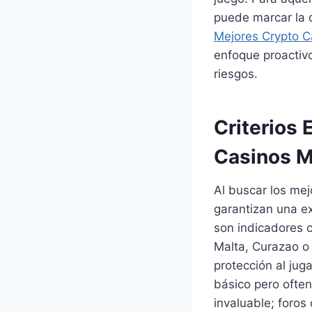
puede marcar la d
Mejores Crypto C
enfoque proactiv
riesgos.
Criterios 
Casinos M
Al buscar los mej
garantizan una ex
son indicadores c
Malta, Curazao o 
protección al jug
básico pero often
invaluable; foros