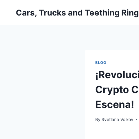
Skip
Cars, Trucks and Teething Rin
to
content
BLOG
¡Revoluc
Crypto C
Escena!
By
Svetlana Volkov