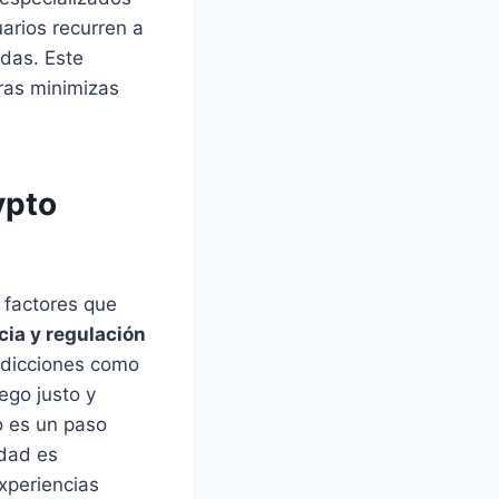
arios recurren a
adas. Este
ras minimizas
ypto
s factores que
cia y regulación
isdicciones como
ego justo y
no es un paso
idad es
xperiencias