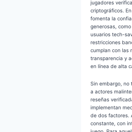
jugadores verific
criptográficos. E
fomenta la confia
generosas, como g
usuarios tech-sav
restricciones ba
cumplan con las r
transparencia y a
en línea de alta c
Sin embargo, no t
a actores malinte
reseñas verificad
implementan medi
de dos factores. 
constante, con i
juego. Para aquel