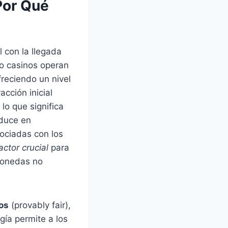
Por Qué
 con la llegada
to casinos operan
freciendo un nivel
cción inicial
lo que significa
aduce en
sociadas con los
actor crucial
para
omonedas no
os
(provably fair),
gía permite a los