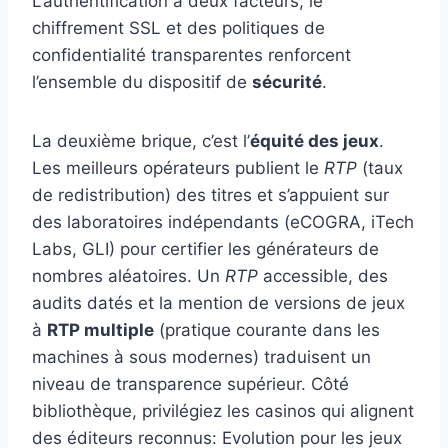
L’authentification à deux facteurs, le
chiffrement SSL et des politiques de
confidentialité transparentes renforcent
l’ensemble du dispositif de
sécurité
.
La deuxième brique, c’est l’
équité des jeux
.
Les meilleurs opérateurs publient le
RTP
(taux
de redistribution) des titres et s’appuient sur
des laboratoires indépendants (eCOGRA, iTech
Labs, GLI) pour certifier les générateurs de
nombres aléatoires. Un
RTP
accessible, des
audits datés et la mention de versions de jeux
à
RTP multiple
(pratique courante dans les
machines à sous modernes) traduisent un
niveau de transparence supérieur. Côté
bibliothèque, privilégiez les casinos qui alignent
des éditeurs reconnus: Evolution pour les jeux