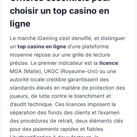
choisir un top casino en
ligne
Le marché iGaming s’est densifié, et distinguer
un
top casino en ligne
d’une plateforme
moyenne repose sur une grille de lecture
précise. Le premier indicateur est la
licence
:
MGA (Malte), UKGC (Royaume-Uni) ou une
autorité locale crédible garantissent des
standards élevés en matière de protection des
joueurs, de lutte contre le blanchiment et
d’audit technique. Ces licences imposent la
séparation des fonds des clients et l’examen
des procédures de retrait, deux éléments clés
pour des
paiements rapides
et fiables.