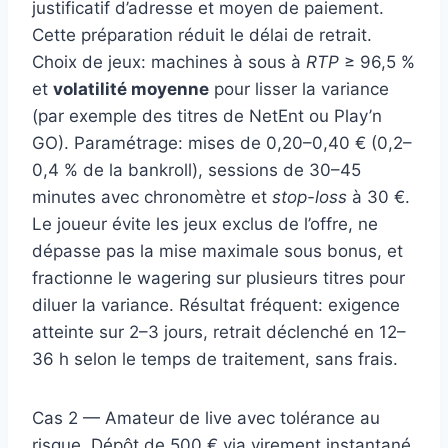
justificatif d’adresse et moyen de paiement.
Cette préparation réduit le délai de retrait.
Choix de jeux: machines à sous à
RTP
≥ 96,5 %
et
volatilité moyenne
pour lisser la variance
(par exemple des titres de NetEnt ou Play’n
GO). Paramétrage: mises de 0,20–0,40 € (0,2–
0,4 % de la bankroll), sessions de 30–45
minutes avec chronomètre et
stop-loss
à 30 €.
Le joueur évite les jeux exclus de l’offre, ne
dépasse pas la mise maximale sous bonus, et
fractionne le wagering sur plusieurs titres pour
diluer la variance. Résultat fréquent: exigence
atteinte sur 2–3 jours, retrait déclenché en 12–
36 h selon le temps de traitement, sans frais.
Cas 2 — Amateur de live avec tolérance au
risque. Dépôt de 500 € via virement instantané,