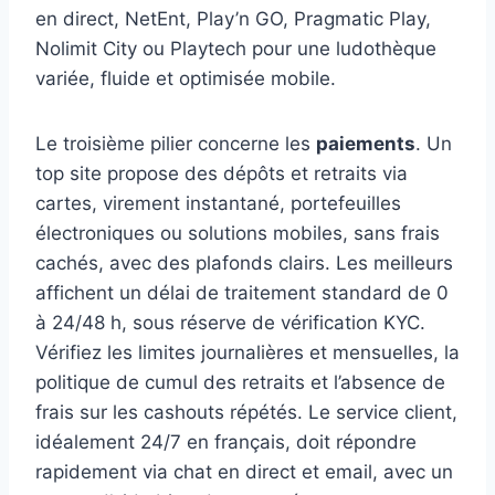
en direct, NetEnt, Play’n GO, Pragmatic Play,
Nolimit City ou Playtech pour une ludothèque
variée, fluide et optimisée mobile.
Le troisième pilier concerne les
paiements
. Un
top site propose des dépôts et retraits via
cartes, virement instantané, portefeuilles
électroniques ou solutions mobiles, sans frais
cachés, avec des plafonds clairs. Les meilleurs
affichent un délai de traitement standard de 0
à 24/48 h, sous réserve de vérification KYC.
Vérifiez les limites journalières et mensuelles, la
politique de cumul des retraits et l’absence de
frais sur les cashouts répétés. Le service client,
idéalement 24/7 en français, doit répondre
rapidement via chat en direct et email, avec un