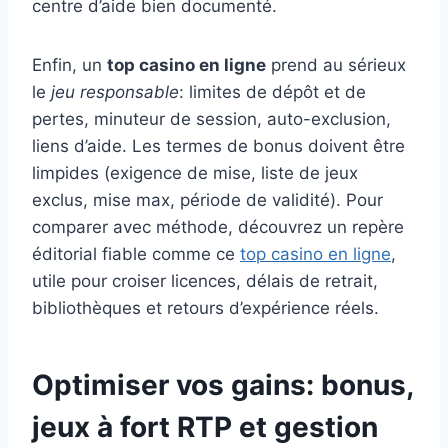
centre d’aide bien documenté.
Enfin, un
top casino en ligne
prend au sérieux
le
jeu responsable
: limites de dépôt et de
pertes, minuteur de session, auto-exclusion,
liens d’aide. Les termes de bonus doivent être
limpides (exigence de mise, liste de jeux
exclus, mise max, période de validité). Pour
comparer avec méthode, découvrez un repère
éditorial fiable comme ce
top casino en ligne
,
utile pour croiser licences, délais de retrait,
bibliothèques et retours d’expérience réels.
Optimiser vos gains: bonus,
jeux à fort RTP et gestion