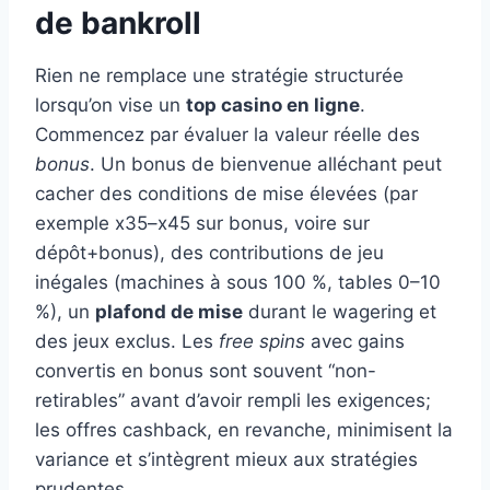
de bankroll
Rien ne remplace une stratégie structurée
lorsqu’on vise un
top casino en ligne
.
Commencez par évaluer la valeur réelle des
bonus
. Un bonus de bienvenue alléchant peut
cacher des conditions de mise élevées (par
exemple x35–x45 sur bonus, voire sur
dépôt+bonus), des contributions de jeu
inégales (machines à sous 100 %, tables 0–10
%), un
plafond de mise
durant le wagering et
des jeux exclus. Les
free spins
avec gains
convertis en bonus sont souvent “non-
retirables” avant d’avoir rempli les exigences;
les offres cashback, en revanche, minimisent la
variance et s’intègrent mieux aux stratégies
prudentes.