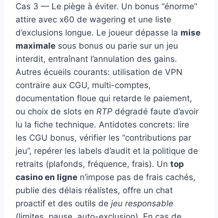
Cas 3 — Le piège à éviter. Un bonus “énorme”
attire avec x60 de wagering et une liste
d’exclusions longue. Le joueur dépasse la
mise
maximale
sous bonus ou parie sur un jeu
interdit, entraînant l’annulation des gains.
Autres écueils courants: utilisation de VPN
contraire aux CGU, multi-comptes,
documentation floue qui retarde le paiement,
ou choix de slots en
RTP
dégradé faute d’avoir
lu la fiche technique. Antidotes concrets: lire
les CGU bonus, vérifier les “contributions par
jeu”, repérer les labels d’audit et la politique de
retraits (plafonds, fréquence, frais). Un
top
casino en ligne
n’impose pas de frais cachés,
publie des délais réalistes, offre un chat
proactif et des outils de
jeu responsable
(limites, pause, auto-exclusion). En cas de