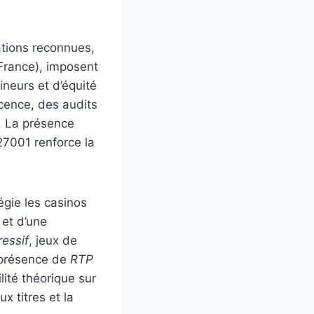
ations reconnues,
France), imposent
ineurs et d’équité
icence, des audits
. La présence
27001 renforce la
légie les casinos
 et d’une
ressif
, jeux de
 présence de
RTP
lité théorique sur
x titres et la