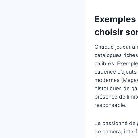
Exemples 
choisir so
Chaque joueur a 
catalogues riche
calibrés. Exemple 
cadence d’ajouts 
modernes (Megawa
historiques de ga
présence de limit
responsable.
Le passionné de
de caméra, interf