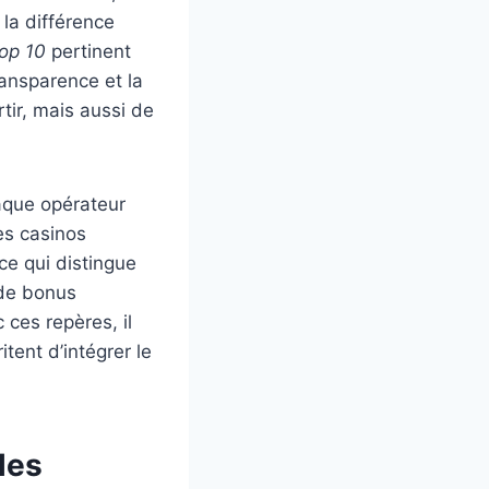
 la différence
top 10
pertinent
ransparence et la
tir, mais aussi de
aque opérateur
es casinos
ce qui distingue
 de bonus
 ces repères, il
ent d’intégrer le
les