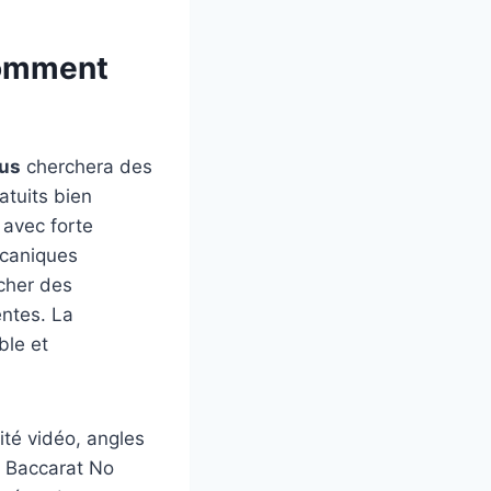
comment
ous
cherchera des
atuits bien
 avec forte
écaniques
cher des
entes. La
ble et
ité vidéo, angles
, Baccarat No