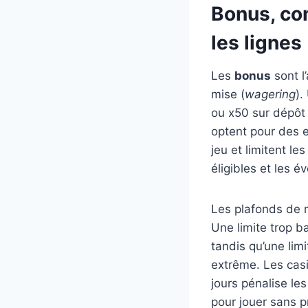
Bonus, con
les lignes
Les
bonus
sont l
mise (
wagering
).
ou x50 sur dépôt 
optent pour des e
jeu et limitent le
éligibles et les é
Les plafonds de 
Une limite trop b
tandis qu’une lim
extrême. Les casi
jours pénalise le
pour jouer sans pr