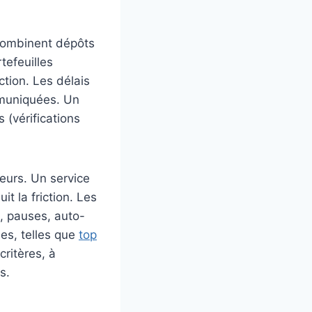
 combinent dépôts
tefeuilles
ction. Les délais
mmuniquées. Un
 (vérifications
jeurs. Un service
t la friction. Les
, pauses, auto-
les, telles que
top
critères, à
s.