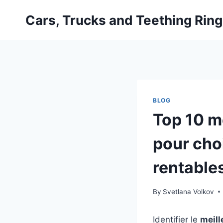
Skip
Cars, Trucks and Teething Rin
to
content
BLOG
Top 10 me
pour choi
rentable
By
Svetlana Volkov
Identifier le
meill