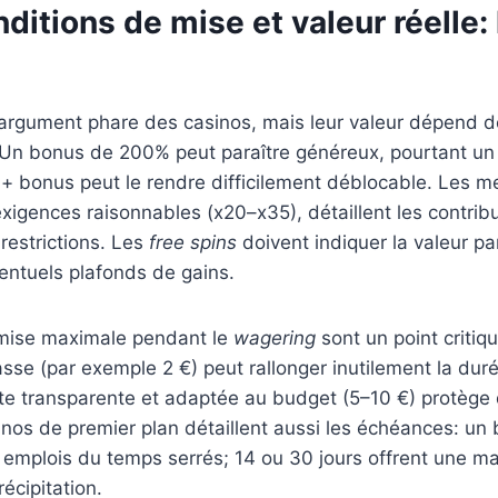
ditions de mise et valeur réelle: 
’argument phare des casinos, mais leur valeur dépend d
 Un bonus de 200% peut paraître généreux, pourtant u
+ bonus peut le rendre difficilement déblocable. Les mei
xigences raisonnables (x20–x35), détaillent les contrib
s restrictions. Les
free spins
doivent indiquer la valeur par
ventuels plafonds de gains.
mise maximale pendant le
wagering
sont un point critiq
asse (par exemple 2 €) peut rallonger inutilement la du
ite transparente et adaptée au budget (5–10 €) protège de
nos de premier plan détaillent aussi les échéances: un
s emplois du temps serrés; 14 ou 30 jours offrent une ma
écipitation.