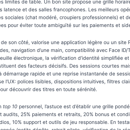
s limites de table. Un bon site propose une grille horai
 latence et des salles francophones. Les meilleurs opé
és sociales (chat modéré, croupiers professionnels) et d
ées pour éviter toute ambiguïté sur les paiements et sid
 de son côté, valorise une application légère ou un site
es, navigation d’une main, compatibilité avec Face ID/
uille électronique, la vérification d’identité simplifiée et
tituent des facteurs décisifs. Des sessions courtes mai
à démarrage rapide et une reprise instantanée de sessi
se l’UX: polices lisibles, dispositions intuitives, filtres 
r découvrir des titres en toute sérénité.
un
top 10
personnel, l’astuce est d’établir une grille pond
et audits, 25% paiements et retraits, 20% bonus et condi
dios, 10% support et outils de jeu responsable. En testa
nnée (petits dépôts, retrait pilote, vérification de la réa