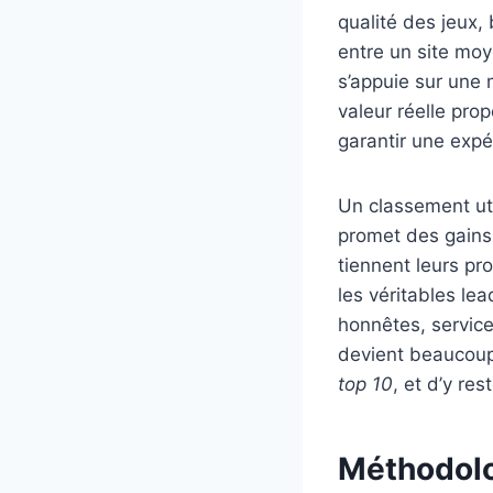
qualité des jeux, 
entre un site mo
s’appuie sur une 
valeur réelle pro
garantir une expé
Un classement ut
promet des gains
tiennent leurs pr
les véritables lea
honnêtes, service
devient beaucoup 
top 10
, et d’y rest
Méthodolog