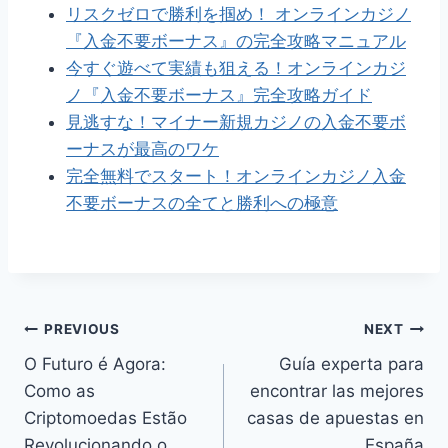
リスクゼロで勝利を掴め！ オンラインカジノ
『入金不要ボーナス』の完全攻略マニュアル
今すぐ遊べて実績も狙える！オンラインカジ
ノ『入金不要ボーナス』完全攻略ガイド
見逃すな！マイナー新規カジノの入金不要ボ
ーナスが最高のワケ
完全無料でスタート！オンラインカジノ入金
不要ボーナスの全てと勝利への極意
Post
PREVIOUS
NEXT
O Futuro é Agora:
Guía experta para
navigation
Como as
encontrar las mejores
Criptomoedas Estão
casas de apuestas en
Revolucionando o
España