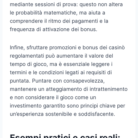
mediante sessioni di prova: questo non altera
le probabilità matematiche, ma aiuta a
comprendere il ritmo dei pagamenti e la
frequenza di attivazione dei bonus.
Infine, sfruttare promozioni e bonus dei casinò
regolamentati può aumentare il valore del
tempo di gioco, ma è essenziale leggere i
termini e le condizioni legati ai requisiti di
puntata. Puntare con consapevolezza,
mantenere un atteggiamento di intrattenimento
e non considerare il gioco come un
investimento garantito sono principi chiave per
un’esperienza sostenibile e soddisfacente.
Esempi pratici e casi reali: