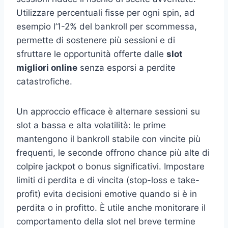
Utilizzare percentuali fisse per ogni spin, ad
esempio l’1-2% del bankroll per scommessa,
permette di sostenere più sessioni e di
sfruttare le opportunità offerte dalle
slot
migliori online
senza esporsi a perdite
catastrofiche.
Un approccio efficace è alternare sessioni su
slot a bassa e alta volatilità: le prime
mantengono il bankroll stabile con vincite più
frequenti, le seconde offrono chance più alte di
colpire jackpot o bonus significativi. Impostare
limiti di perdita e di vincita (stop-loss e take-
profit) evita decisioni emotive quando si è in
perdita o in profitto. È utile anche monitorare il
comportamento della slot nel breve termine