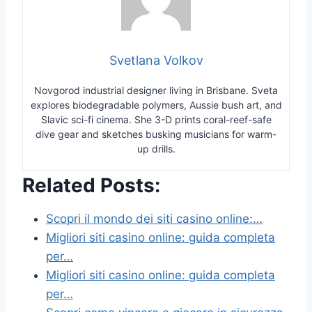
Svetlana Volkov
Novgorod industrial designer living in Brisbane. Sveta
explores biodegradable polymers, Aussie bush art, and
Slavic sci-fi cinema. She 3-D prints coral-reef-safe
dive gear and sketches busking musicians for warm-
up drills.
Related Posts:
Scopri il mondo dei siti casino online:…
Migliori siti casino online: guida completa
per…
Migliori siti casino online: guida completa
per…