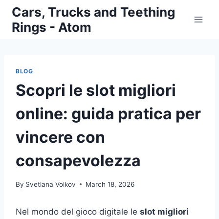
Skip
Cars, Trucks and Teething
to
Rings - Atom
content
BLOG
Scopri le slot migliori
online: guida pratica per
vincere con
consapevolezza
By
Svetlana Volkov
March 18, 2026
Nel mondo del gioco digitale le
slot migliori