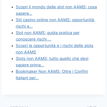
Scopri il mondo delle slot non AAMS: cosa
sapere…
Siti casino online non AAMS: opportunità,
rischi e…
Slot non AAMS: guida pratica per
conoscere rischi,…
Scopri le opportunità e i rischi delle slots
non AAMS
Slots non AAMS: tutto quello che devi
sapere prima…
Bookmaker Non AAMS: Oltre i Confini
Italiani per…