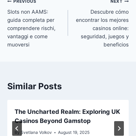
Post
PREVIOUS
NEXT
Slots non AAMS:
Descubre cómo
navigation
guida completa per
encontrar los mejores
comprendere rischi,
casinos online:
vantaggi e come
seguridad, juegos y
muoversi
beneficios
Similar Posts
The Uncharted Realm: Exploring UK
Casinos Beyond Gamstop
By
Svetlana Volkov
August 19, 2025