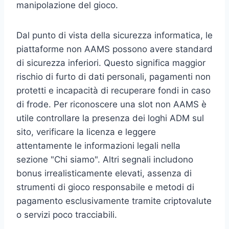
manipolazione del gioco.
Dal punto di vista della sicurezza informatica, le
piattaforme non AAMS possono avere standard
di sicurezza inferiori. Questo significa maggior
rischio di furto di dati personali, pagamenti non
protetti e incapacità di recuperare fondi in caso
di frode. Per riconoscere una slot non AAMS è
utile controllare la presenza dei loghi ADM sul
sito, verificare la licenza e leggere
attentamente le informazioni legali nella
sezione "Chi siamo". Altri segnali includono
bonus irrealisticamente elevati, assenza di
strumenti di gioco responsabile e metodi di
pagamento esclusivamente tramite criptovalute
o servizi poco tracciabili.