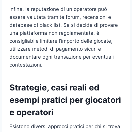
Infine, la reputazione di un operatore può
essere valutata tramite forum, recensioni e
database di black list. Se si decide di provare
una piattaforma non regolamentata, è
consigliabile limitare l’importo delle giocate,
utilizzare metodi di pagamento sicuri e
documentare ogni transazione per eventuali
contestazioni.
Strategie, casi reali ed
esempi pratici per giocatori
e operatori
Esistono diversi approcci pratici per chi si trova