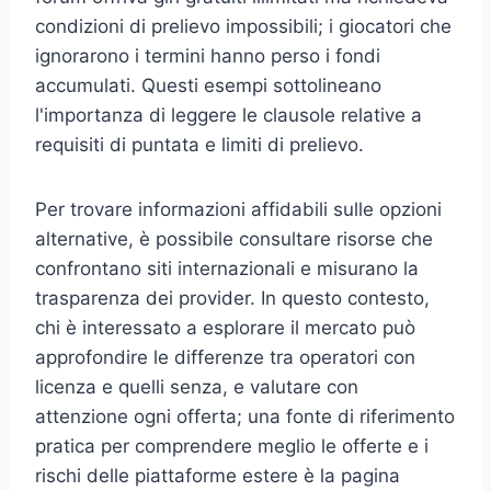
condizioni di prelievo impossibili; i giocatori che
ignorarono i termini hanno perso i fondi
accumulati. Questi esempi sottolineano
l'importanza di leggere le clausole relative a
requisiti di puntata e limiti di prelievo.
Per trovare informazioni affidabili sulle opzioni
alternative, è possibile consultare risorse che
confrontano siti internazionali e misurano la
trasparenza dei provider. In questo contesto,
chi è interessato a esplorare il mercato può
approfondire le differenze tra operatori con
licenza e quelli senza, e valutare con
attenzione ogni offerta; una fonte di riferimento
pratica per comprendere meglio le offerte e i
rischi delle piattaforme estere è la pagina