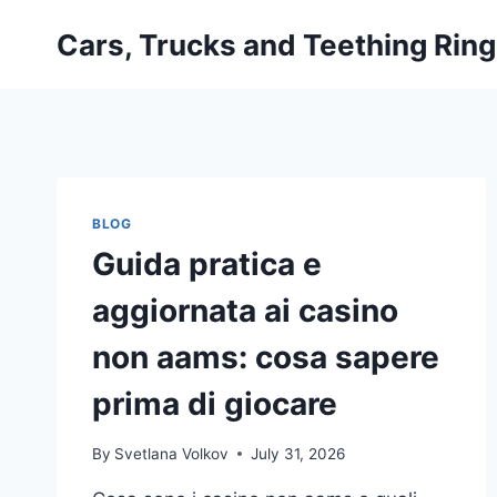
Skip
Cars, Trucks and Teething Rin
to
content
BLOG
Guida pratica e
aggiornata ai casino
non aams: cosa sapere
prima di giocare
By
Svetlana Volkov
July 31, 2026