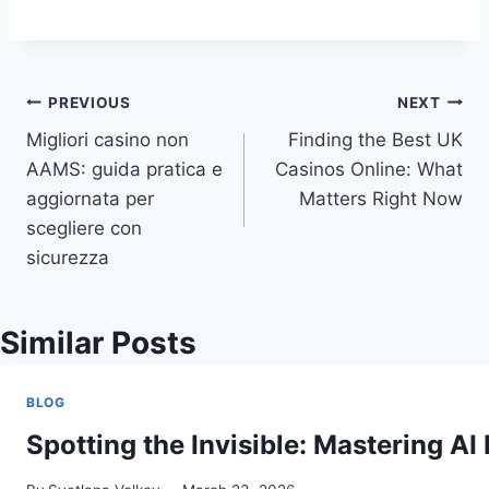
Post
PREVIOUS
NEXT
Migliori casino non
Finding the Best UK
navigation
AAMS: guida pratica e
Casinos Online: What
aggiornata per
Matters Right Now
scegliere con
sicurezza
Similar Posts
BLOG
Spotting the Invisible: Mastering AI