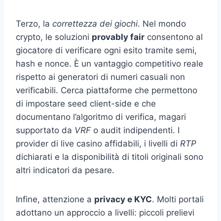
Terzo, la
correttezza dei giochi
. Nel mondo
crypto, le soluzioni
provably fair
consentono al
giocatore di verificare ogni esito tramite semi,
hash e nonce. È un vantaggio competitivo reale
rispetto ai generatori di numeri casuali non
verificabili. Cerca piattaforme che permettono
di impostare seed client-side e che
documentano l’algoritmo di verifica, magari
supportato da
VRF
o audit indipendenti. I
provider di live casino affidabili, i livelli di
RTP
dichiarati e la disponibilità di titoli originali sono
altri indicatori da pesare.
Infine, attenzione a
privacy e KYC
. Molti portali
adottano un approccio a livelli: piccoli prelievi