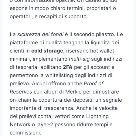
o con informazioni opache. Un casinò solido
espone in modo chiaro termini, proprietari o
operatori, e recapiti di supporto.
La
sicurezza dei fondi
è il secondo pilastro. Le
piattaforme di qualità tengono la liquidità dei
clienti in
cold storage
, riservano hot wallet
minimali, implementano
multi‑sig
sugli indirizzi
di tesoreria, abilitano
2FA
per gli account e
permettono la whitelisting degli indirizzi di
prelievo. Alcuni offrono anche
Proof of
Reserves
con alberi di Merkle per dimostrare
on-chain la copertura dei depositi: un segnale
importante di trasparenza. Anche la velocità
dei prelievi conta; vettori come Lightning
Network o layer‑2 possono ridurre tempi e
commissioni.