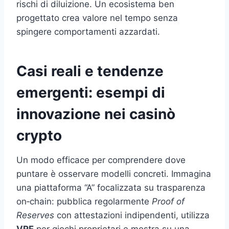
rischi di diluizione. Un ecosistema ben
progettato crea valore nel tempo senza
spingere comportamenti azzardati.
Casi reali e tendenze
emergenti: esempi di
innovazione nei casinò
crypto
Un modo efficace per comprendere dove
puntare è osservare modelli concreti. Immagina
una piattaforma “A” focalizzata su trasparenza
on‑chain: pubblica regolarmente
Proof of
Reserves
con attestazioni indipendenti, utilizza