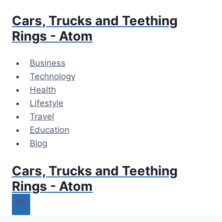
Skip
Cars, Trucks and Teething
to
content
Rings - Atom
Business
Technology
Health
Lifestyle
Travel
Education
Blog
Cars, Trucks and Teething
Rings - Atom