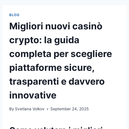
BLOG
Migliori nuovi casinò
crypto: la guida
completa per scegliere
piattaforme sicure,
trasparenti e davvero
innovative
By
Svetlana Volkov
September 24, 2025