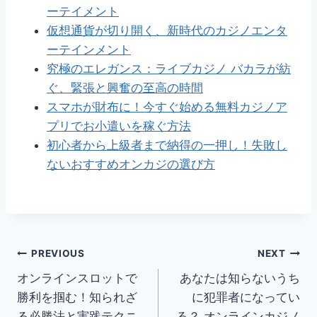
ーテイメント
仮想通貨が切り開く、新時代のカジノエンタ
ーテインメント
究極のエレガンス：ライブカジノ バカラが紡
ぐ、緊張と興奮の至高の時間
スマホが財布に！今すぐ始める無料カジノア
プリでお小遣いを稼ぐ方法
初心者から上級者まで納得の一押し！失敗し
ないおすすめオンカジの選び方
Post
PREVIOUS
NEXT
オンラインスロットで
あなたは知らないうち
navigation
勝利を掴む！知られざ
に犯罪者になってい
る必勝法と実践テクニ
る？ オンラインカジノ