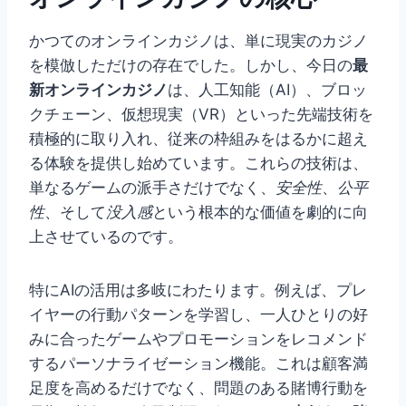
かつてのオンラインカジノは、単に現実のカジノ
を模倣しただけの存在でした。しかし、今日の
最
新オンラインカジノ
は、人工知能（AI）、ブロッ
クチェーン、仮想現実（VR）といった先端技術を
積極的に取り入れ、従来の枠組みをはるかに超え
る体験を提供し始めています。これらの技術は、
単なるゲームの派手さだけでなく、
安全性
、
公平
性
、そして
没入感
という根本的な価値を劇的に向
上させているのです。
特にAIの活用は多岐にわたります。例えば、プレ
イヤーの行動パターンを学習し、一人ひとりの好
みに合ったゲームやプロモーションをレコメンド
するパーソナライゼーション機能。これは顧客満
足度を高めるだけでなく、問題のある賭博行動を