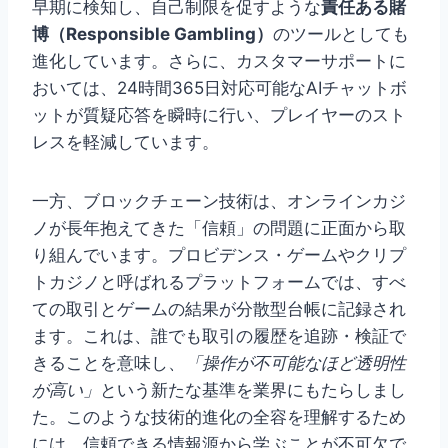
早期に検知し、自己制限を促すような
責任ある賭
博（Responsible Gambling）
のツールとしても
進化しています。さらに、カスタマーサポートに
おいては、24時間365日対応可能なAIチャットボ
ットが質疑応答を瞬時に行い、プレイヤーのスト
レスを軽減しています。
一方、ブロックチェーン技術は、オンラインカジ
ノが長年抱えてきた「信頼」の問題に正面から取
り組んでいます。プロビデンス・ゲームやクリプ
トカジノと呼ばれるプラットフォームでは、すべ
ての取引とゲームの結果が分散型台帳に記録され
ます。これは、誰でも取引の履歴を追跡・検証で
きることを意味し、
「操作が不可能なほど透明性
が高い」
という新たな基準を業界にもたらしまし
た。このような技術的進化の全容を理解するため
には、信頼できる情報源から学ぶことが不可欠で