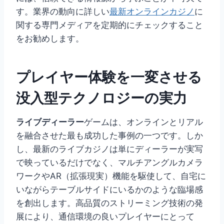
す。業界の動向に詳しい
最新オンラインカジノ
に
関する専門メディアを定期的にチェックすること
をお勧めします。
プレイヤー体験を一変させる
没入型テクノロジーの実力
ライブディーラー
ゲームは、オンラインとリアル
を融合させた最も成功した事例の一つです。しか
し、最新のライブカジノは単にディーラーが実写
で映っているだけでなく、マルチアングルカメラ
ワークやAR（拡張現実）機能を駆使して、自宅に
いながらテーブルサイドにいるかのような臨場感
を創出します。高品質のストリーミング技術の発
展により、通信環境の良いプレイヤーにとって