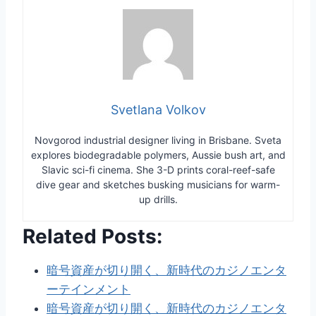
Svetlana Volkov
Novgorod industrial designer living in Brisbane. Sveta
explores biodegradable polymers, Aussie bush art, and
Slavic sci-fi cinema. She 3-D prints coral-reef-safe
dive gear and sketches busking musicians for warm-
up drills.
Related Posts:
暗号資産が切り開く、新時代のカジノエンタ
ーテインメント
暗号資産が切り開く、新時代のカジノエンタ